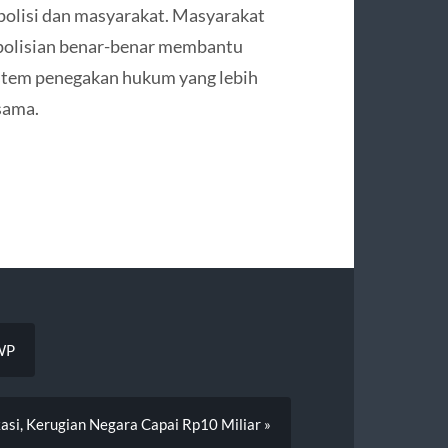
polisi dan masyarakat. Masyarakat
polisian benar-benar membantu
sistem penegakan hukum yang lebih
 sama.
DWP
kasi, Kerugian Negara Capai Rp10 Miliar »