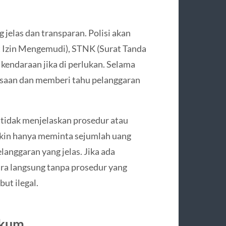
g jelas dan transparan. Polisi akan
Izin Mengemudi), STNK (Surat Tanda
endaraan jika di perlukan. Selama
ksaan dan memberi tahu pelanggaran
li tidak menjelaskan prosedur atau
kin hanya meminta sejumlah uang
anggaran yang jelas. Jika ada
ra langsung tanpa prosedur yang
ut ilegal.
ukum