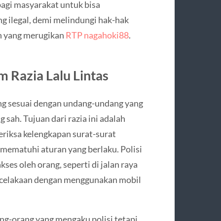
 bagi masyarakat untuk bisa
g ilegal, demi melindungi hak-hak
n yang merugikan
RTP nagahoki88
.
 Razia Lalu Lintas
nang sesuai dengan undang-undang yang
 sah. Tujuan dari razia ini adalah
eriksa kelengkapan surat-surat
ematuhi aturan yang berlaku. Polisi
ses oleh orang, seperti di jalan raya
kecelakaan dengan menggunakan mobil
ang-orang yang mengaku polisi tetapi