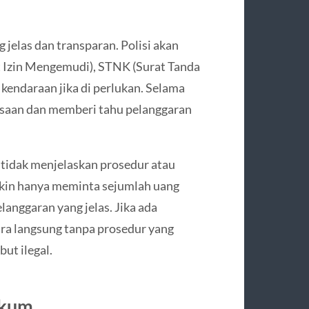
g jelas dan transparan. Polisi akan
Izin Mengemudi), STNK (Surat Tanda
endaraan jika di perlukan. Selama
ksaan dan memberi tahu pelanggaran
li tidak menjelaskan prosedur atau
kin hanya meminta sejumlah uang
anggaran yang jelas. Jika ada
ra langsung tanpa prosedur yang
ut ilegal.
ukum