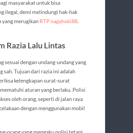
 bagi masyarakat untuk bisa
g ilegal, demi melindungi hak-hak
n yang merugikan
RTP nagahoki88
.
 Razia Lalu Lintas
nang sesuai dengan undang-undang yang
 sah. Tujuan dari razia ini adalah
eriksa kelengkapan surat-surat
ematuhi aturan yang berlaku. Polisi
ses oleh orang, seperti di jalan raya
kecelakaan dengan menggunakan mobil
ang-orang yang mengaku polisi tetapi